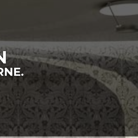
N
NE.