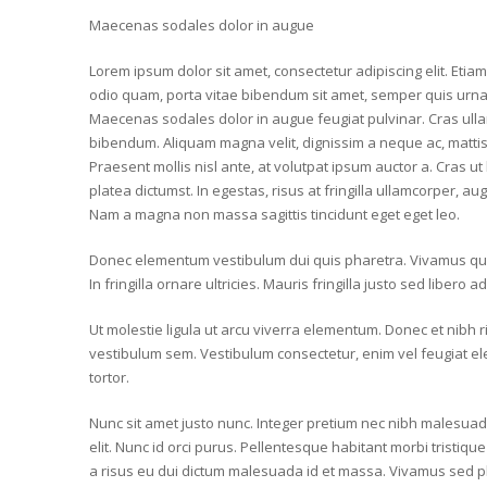
Maecenas sodales dolor in augue
Lorem ipsum dolor sit amet, consectetur adipiscing elit. Etiam
odio quam, porta vitae bibendum sit amet, semper quis urna.
Maecenas sodales dolor in augue feugiat pulvinar. Cras ullam
bibendum. Aliquam magna velit, dignissim a neque ac, mattis
Praesent mollis nisl ante, at volutpat ipsum auctor a. Cras ut 
platea dictumst. In egestas, risus at fringilla ullamcorper, au
Nam a magna non massa sagittis tincidunt eget eget leo.
Donec elementum vestibulum dui quis pharetra. Vivamus quis 
In fringilla ornare ultricies. Mauris fringilla justo sed libero
Ut molestie ligula ut arcu viverra elementum. Donec et nibh
vestibulum sem. Vestibulum consectetur, enim vel feugiat elei
tortor.
Nunc sit amet justo nunc. Integer pretium nec nibh malesuad
elit. Nunc id orci purus. Pellentesque habitant morbi tristi
a risus eu dui dictum malesuada id et massa. Vivamus sed p