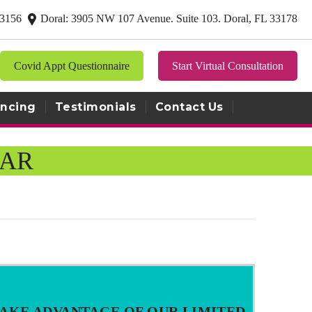
 33156
Doral: 3905 NW 107 Avenue. Suite 103. Doral, FL 33178
Covid Appt Questionnaire
Start Virtual Consultation
ancing
Testimonials
Contact Us
BAR
AKE ADVANTAGE OF OUR LIMITED