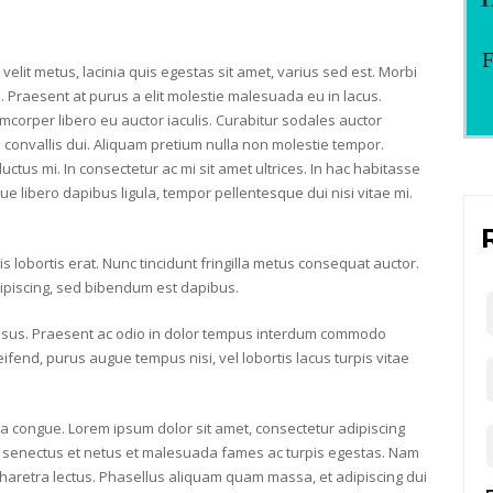
F
 velit metus, lacinia quis egestas sit amet, varius sed est. Morbi
 Praesent at purus a elit molestie malesuada eu in lacus.
corper libero eu auctor iaculis. Curabitur sodales auctor
 convallis dui. Aliquam pretium nulla non molestie tempor.
luctus mi. In consectetur ac mi sit amet ultrices. In hac habitasse
gue libero dapibus ligula, tempor pellentesque dui nisi vitae mi.
lobortis erat. Nunc tincidunt fringilla metus consequat auctor.
 adipiscing, sed bibendum est dapibus.
 risus. Praesent ac odio in dolor tempus interdum commodo
fend, purus augue tempus nisi, vel lobortis lacus turpis vitae
a congue. Lorem ipsum dolor sit amet, consectetur adipiscing
que senectus et netus et malesuada fames ac turpis egestas. Nam
haretra lectus. Phasellus aliquam quam massa, et adipiscing dui