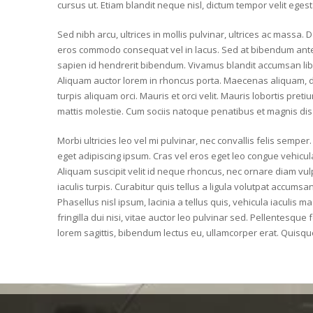
cursus ut. Etiam blandit neque nisl, dictum tempor velit egest
Sed nibh arcu, ultrices in mollis pulvinar, ultrices ac massa
eros commodo consequat vel in lacus. Sed at bibendum ante.
sapien id hendrerit bibendum. Vivamus blandit accumsan libero
Aliquam auctor lorem in rhoncus porta. Maecenas aliquam, diam
turpis aliquam orci. Mauris et orci velit. Mauris lobortis pre
mattis molestie. Cum sociis natoque penatibus et magnis dis
Morbi ultricies leo vel mi pulvinar, nec convallis felis sempe
eget adipiscing ipsum. Cras vel eros eget leo congue vehicula
Aliquam suscipit velit id neque rhoncus, nec ornare diam vulp
iaculis turpis. Curabitur quis tellus a ligula volutpat accumsan 
Phasellus nisl ipsum, lacinia a tellus quis, vehicula iaculis 
fringilla dui nisi, vitae auctor leo pulvinar sed. Pellentesque
lorem sagittis, bibendum lectus eu, ullamcorper erat. Quisqu