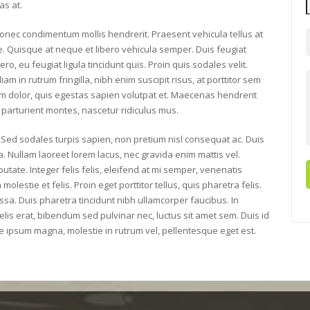
as at.
. Donec condimentum mollis hendrerit. Praesent vehicula tellus at
 Quisque at neque et libero vehicula semper. Duis feugiat
, eu feugiat ligula tincidunt quis. Proin quis sodales velit.
 in rutrum fringilla, nibh enim suscipit risus, at porttitor sem
tium dolor, quis egestas sapien volutpat et. Maecenas hendrerit
 parturient montes, nascetur ridiculus mus.
r. Sed sodales turpis sapien, non pretium nisl consequat ac. Duis
. Nullam laoreet lorem lacus, nec gravida enim mattis vel.
utate. Integer felis felis, eleifend at mi semper, venenatis
molestie et felis. Proin eget porttitor tellus, quis pharetra felis.
massa. Duis pharetra tincidunt nibh ullamcorper faucibus. In
 felis erat, bibendum sed pulvinar nec, luctus sit amet sem. Duis id
e ipsum magna, molestie in rutrum vel, pellentesque eget est.