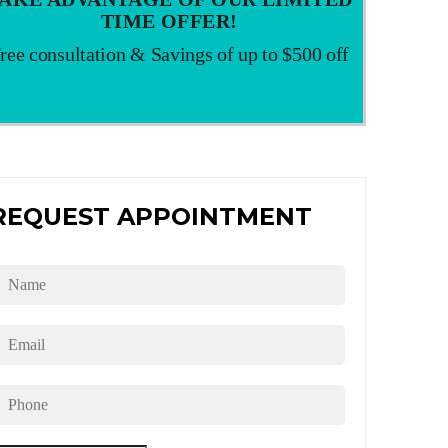
TIME OFFER!
ree consultation & Savings of up to $500 off
REQUEST APPOINTMENT